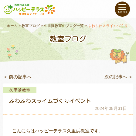
私たちについて
MENU
未就学のお子さま
（０〜６才）
ホーム
>
教室ブログ
>
久里浜教室のブログ一覧
>
ふわふわスライムづくりイベ
教室ブログ
小学生〜高校生の
お子さま
支援事例
＜ 前の記事へ
次の記事へ ＞
お役立ちコラム
久里浜教室
教室一覧
ふわふわスライムづくりイベント
2024年05月31日
ご利用について
こんにちはハッピーテラス久里浜教室です。