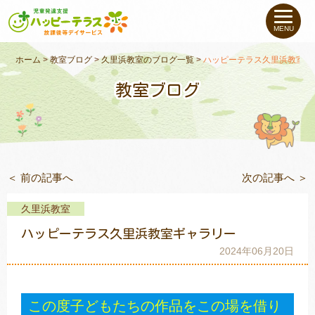
私たちについて
MENU
未就学のお子さま
（０〜６才）
ホーム
>
教室ブログ
>
久里浜教室のブログ一覧
>
ハッピーテラス久里浜教室ギ
教室ブログ
小学生〜高校生の
お子さま
支援事例
＜ 前の記事へ
次の記事へ ＞
お役立ちコラム
久里浜教室
教室一覧
ハッピーテラス久里浜教室ギャラリー
2024年06月20日
ご利用について
この度子どもたちの作品をこの場を借り