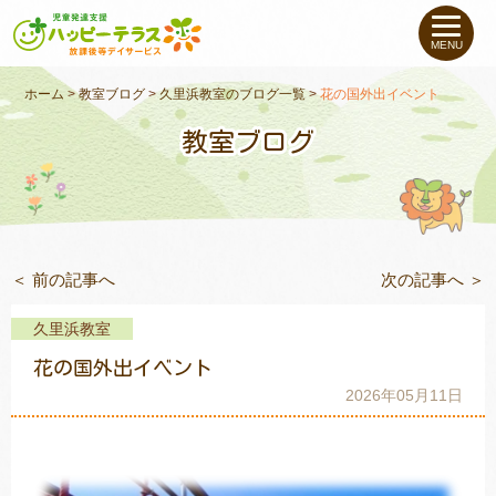
私たちについて
MENU
未就学のお子さま
（０〜６才）
ホーム
>
教室ブログ
>
久里浜教室のブログ一覧
>
花の国外出イベント
教室ブログ
小学生〜高校生の
お子さま
支援事例
＜ 前の記事へ
次の記事へ ＞
お役立ちコラム
久里浜教室
教室一覧
花の国外出イベント
2026年05月11日
ご利用について