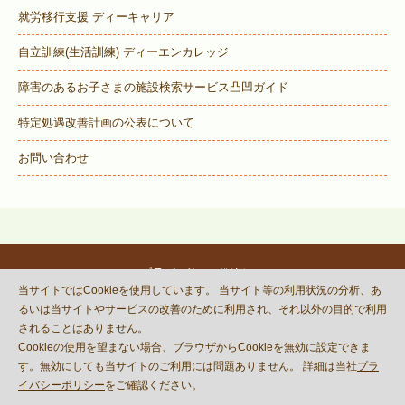
就労移行支援 ディーキャリア
自立訓練(生活訓練) ディーエンカレッジ
障害のあるお子さまの施設検索サービス
凸凹ガイド
特定処遇改善計画の公表について
お問い合わせ
プライバシーポリシー
当サイトではCookieを使用しています。 当サイト等の利用状況の分析、あ
© DECOBOCO BASE Co.,Ltd.
るいは当サイトやサービスの改善のために利用され、それ以外の目的で利用
This site is protected by reCAPTCHA
されることはありません。
and the Google
Privacy Policy
Cookieの使用を望まない場合、ブラウザからCookieを無効に設定できま
and
Terms of Service
apply.
す。無効にしても当サイトのご利用には問題ありません。 詳細は当社
プラ
イバシーポリシー
をご確認ください。