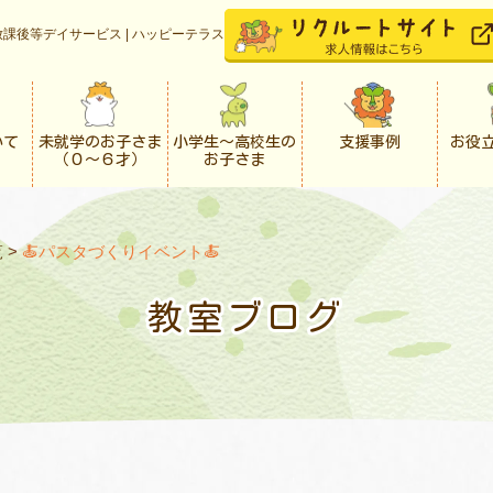
課後等デイサービス | ハッピーテラス
いて
未就学のお子さま
小学生〜高校生の
支援事例
お役
（０〜６才）
お子さま
覧
>
🍝パスタづくりイベント🍝
教室ブログ