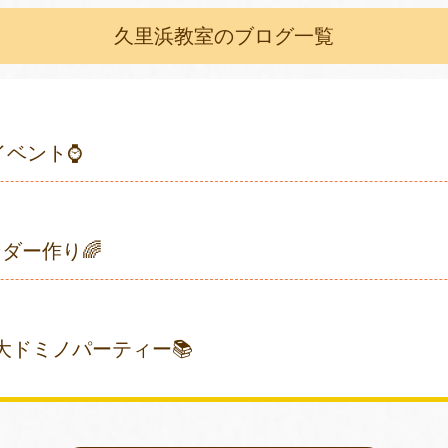
久里浜教室のブログ一覧
イベント⌚
ンダー作り🌈
大ドミノパーティー📚