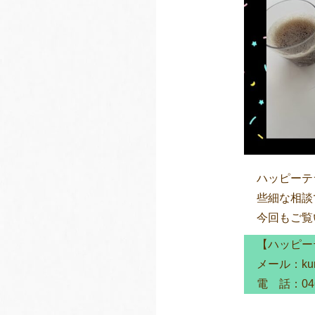
ハッピーテ
些細な相談
今回もご覧
【ハッピー
メール：kuri
電 話：046-