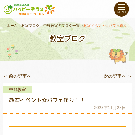
私たちについて
MENU
未就学のお子さま
（０〜６才）
ホーム
>
教室ブログ
>
中野教室のブログ一覧
>
教室イベント☆パフェ作り！！
教室ブログ
小学生〜高校生の
お子さま
支援事例
＜ 前の記事へ
次の記事へ ＞
お役立ちコラム
中野教室
教室一覧
教室イベント☆パフェ作り！！
2023年11月28日
ご利用について