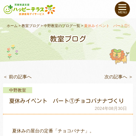
私たちについて
MENU
未就学のお子さま
（０〜６才）
ホーム
>
教室ブログ
>
中野教室のブログ一覧
>
夏休みイベント パート①チョ
教室ブログ
小学生〜高校生の
お子さま
支援事例
＜ 前の記事へ
次の記事へ ＞
お役立ちコラム
中野教室
教室一覧
夏休みイベント パート①チョコバナナづくり
2024年08月30日
ご利用について
夏休みの屋台の定番「チョコバナナ」。