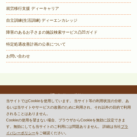
就労移行支援 ディーキャリア
自立訓練(生活訓練) ディーエンカレッジ
障害のあるお子さまの施設検索サービス
凸凹ガイド
特定処遇改善計画の公表について
お問い合わせ
プライバシーポリシー
当サイトではCookieを使用しています。 当サイト等の利用状況の分析、あ
© DECOBOCO BASE Co.,Ltd.
るいは当サイトやサービスの改善のために利用され、それ以外の目的で利用
This site is protected by reCAPTCHA
されることはありません。
and the Google
Privacy Policy
Cookieの使用を望まない場合、ブラウザからCookieを無効に設定できま
and
Terms of Service
apply.
す。無効にしても当サイトのご利用には問題ありません。 詳細は当社
プラ
イバシーポリシー
をご確認ください。