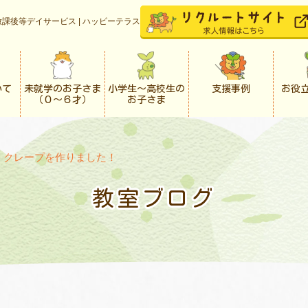
課後等デイサービス | ハッピーテラス
いて
未就学のお子さま
小学生〜高校生の
支援事例
お役
（０〜６才）
お子さま
>
クレープを作りました！
教室ブログ