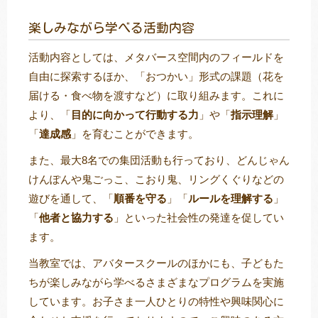
楽しみながら学べる活動内容
活動内容としては、メタバース空間内のフィールドを
自由に探索するほか、「おつかい」形式の課題（花を
届ける・食べ物を渡すなど）に取り組みます。これに
より、「
目的に向かって行動する力
」や「
指示理解
」
「
達成感
」を育むことができます。
また、最大8名での集団活動も行っており、どんじゃん
けんぽんや鬼ごっこ、こおり鬼、リングくぐりなどの
遊びを通して、「
順番を守る
」「
ルールを理解する
」
「
他者と協力する
」といった社会性の発達を促してい
ます。
当教室では、アバタースクールのほかにも、子どもた
ちが楽しみながら学べるさまざまなプログラムを実施
しています。お子さま一人ひとりの特性や興味関心に