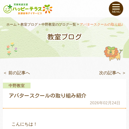
私たちについて
MENU
未就学のお子さま
（０〜６才）
ホーム
>
教室ブログ
>
中野教室のブログ一覧
>
アバタースクールの取り組み紹
教室ブログ
小学生〜高校生の
お子さま
支援事例
＜ 前の記事へ
次の記事へ ＞
お役立ちコラム
中野教室
教室一覧
アバタースクールの取り組み紹介
2026年02月24日
ご利用について
こんにちは！