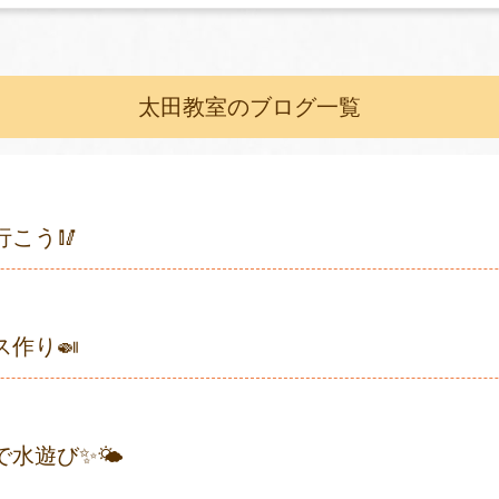
太田教室のブログ一覧
行こう🥢
ス作り🍛
で水遊び✨🌤