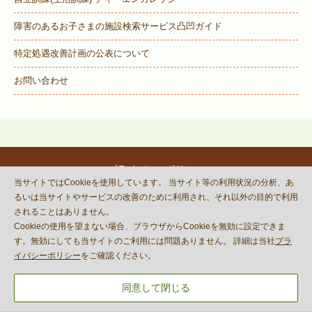
障害のあるお子さまの施設検索サービス
凸凹ガイド
特定処遇改善計画の公表について
お問い合わせ
プライバシーポリシー
当サイトではCookieを使用しています。 当サイト等の利用状況の分析、あ
© DECOBOCO BASE Co.,Ltd.
るいは当サイトやサービスの改善のために利用され、それ以外の目的で利用
This site is protected by reCAPTCHA
されることはありません。
and the Google
Privacy Policy
Cookieの使用を望まない場合、ブラウザからCookieを無効に設定できま
and
Terms of Service
apply.
す。無効にしても当サイトのご利用には問題ありません。 詳細は当社
プラ
イバシーポリシー
をご確認ください。
同意して閉じる