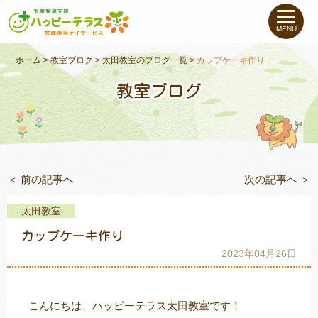
私たちについて
MENU
未就学のお子さま
（０〜６才）
ホーム
>
教室ブログ
>
太田教室のブログ一覧
>
カップケーキ作り
教室ブログ
小学生〜高校生の
お子さま
支援事例
＜ 前の記事へ
次の記事へ ＞
お役立ちコラム
太田教室
教室一覧
カップケーキ作り
2023年04月26日
ご利用について
こんにちは、ハッピーテラス太田教室です！