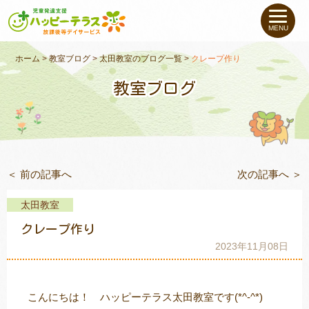
私たちについて
MENU
未就学のお子さま
（０〜６才）
ホーム
>
教室ブログ
>
太田教室のブログ一覧
>
クレープ作り
教室ブログ
小学生〜高校生の
お子さま
支援事例
＜ 前の記事へ
次の記事へ ＞
お役立ちコラム
太田教室
教室一覧
クレープ作り
2023年11月08日
ご利用について
こんにちは！ ハッピーテラス太田教室です(*^-^*)