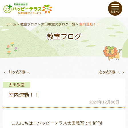
私たちについて
MENU
未就学のお子さま
（０〜６才）
ホーム
>
教室ブログ
>
太田教室のブログ一覧
>
室内運動！！
教室ブログ
小学生〜高校生の
お子さま
支援事例
＜ 前の記事へ
次の記事へ ＞
お役立ちコラム
太田教室
教室一覧
室内運動！！
2023年12月06日
ご利用について
こんにちは！ハッピーテラス太田教室です!(^^)!