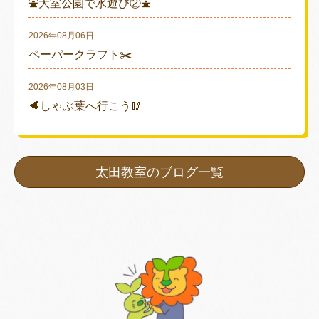
⛲大室公園で水遊び②⛲
2026年08月06日
ペーパークラフト✂️
2026年08月03日
🥩しゃぶ葉へ行こう🥢
太田教室のブログ一覧