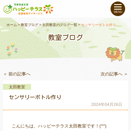
私たちについて
MENU
未就学のお子さま
（０〜６才）
ホーム
>
教室ブログ
>
太田教室のブログ一覧
>
センサリーボトル作り
教室ブログ
小学生〜高校生の
お子さま
支援事例
＜ 前の記事へ
次の記事へ ＞
お役立ちコラム
太田教室
教室一覧
センサリーボトル作り
2024年04月26日
ご利用について
こんにちは、ハッピーテラス太田教室です！(^^)