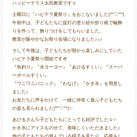
ハッピーテラス太田教室です☺
土曜日に『ハピテラ夏祭り』をおこないました(*^▽^*)
午前中は、子どもたちに提灯の塗り絵や折り紙で輪飾
トレキング
DIDIM
りを作って、飾りつけをしてもらいました。
教室が賑やかなお祭り会場になりました♪♪♪
そして午後は、子どもたちが朝から楽しみにしていた
ハピテラ夏祭り開始です🍧
『魚釣り』『水ヨーヨー』『あひるすくい』『スーパ
ーボールすくい』
『ワニワニパニック』『わなげ』『かき氷』を用意し
ました♪
お友だちに声をかけて、一緒に仲良く遊ぶ子どもたち
の姿も見られました(*^▽^*)✨
あひるさん🦆子どもたちにとっても好評でした☺✨
かき氷にアイスものせて、美味しくいただきました♪
他の子どもたちの遊んでいる様子を見たり、応援をし