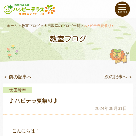
私たちについて
MENU
未就学のお子さま
（０〜６才）
ホーム
>
教室ブログ
>
太田教室のブログ一覧
>
♪ハピテラ夏祭り♪
教室ブログ
小学生〜高校生の
お子さま
支援事例
＜ 前の記事へ
次の記事へ ＞
お役立ちコラム
太田教室
教室一覧
♪ハピテラ夏祭り♪
2024年08月31日
ご利用について
こんにちは！