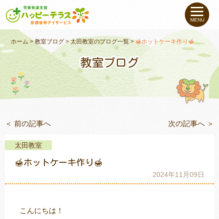
私たちについて
MENU
未就学のお子さま
（０〜６才）
ホーム
>
教室ブログ
>
太田教室のブログ一覧
>
🍯ホットケーキ作り🍯
教室ブログ
小学生〜高校生の
お子さま
支援事例
＜ 前の記事へ
次の記事へ ＞
お役立ちコラム
太田教室
教室一覧
🍯ホットケーキ作り🍯
2024年11月09日
ご利用について
こんにちは！