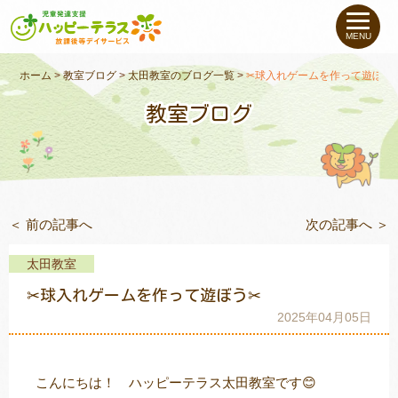
私たちについて
MENU
未就学のお子さま
（０〜６才）
ホーム
>
教室ブログ
>
太田教室のブログ一覧
>
✂球入れゲームを作って遊ぼう
教室ブログ
小学生〜高校生の
お子さま
支援事例
＜ 前の記事へ
次の記事へ ＞
お役立ちコラム
太田教室
教室一覧
✂球入れゲームを作って遊ぼう✂
2025年04月05日
ご利用について
こんにちは！ ハッピーテラス太田教室です😊