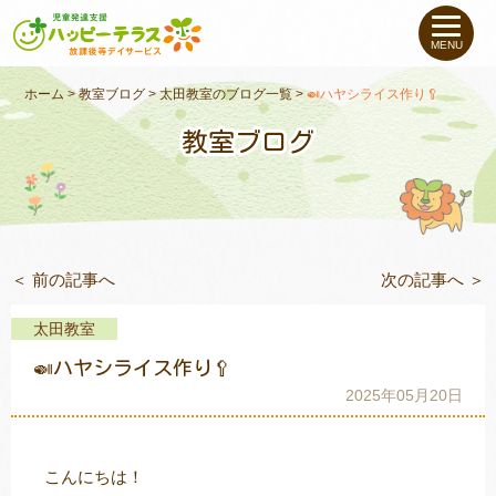
私たちについて
MENU
未就学のお子さま
（０〜６才）
ホーム
>
教室ブログ
>
太田教室のブログ一覧
>
🍛ハヤシライス作り🥄
教室ブログ
小学生〜高校生の
お子さま
支援事例
＜ 前の記事へ
次の記事へ ＞
お役立ちコラム
太田教室
教室一覧
🍛ハヤシライス作り🥄
2025年05月20日
ご利用について
こんにちは！