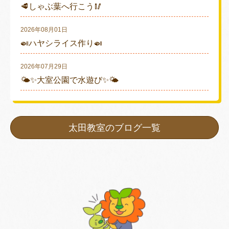
🥩しゃぶ葉へ行こう🥢
2026年08月01日
🍛ハヤシライス作り🍛
2026年07月29日
🌤✨大室公園で水遊び✨🌤
太田教室のブログ一覧