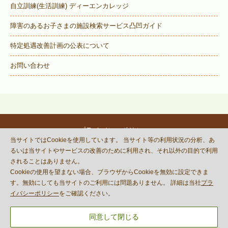
自立訓練(生活訓練) ディーエンカレッジ
障害のあるお子さまの施設検索サービス
凸凹ガイド
特定処遇改善計画の公表について
お問い合わせ
プライバシーポリシー
当サイトではCookieを使用しています。 当サイト等の利用状況の分析、あ
© DECOBOCO BASE Co.,Ltd.
るいは当サイトやサービスの改善のために利用され、それ以外の目的で利用
This site is protected by reCAPTCHA
されることはありません。
and the Google
Privacy Policy
Cookieの使用を望まない場合、ブラウザからCookieを無効に設定できま
and
Terms of Service
apply.
す。無効にしても当サイトのご利用には問題ありません。 詳細は当社
プラ
イバシーポリシー
をご確認ください。
同意して閉じる