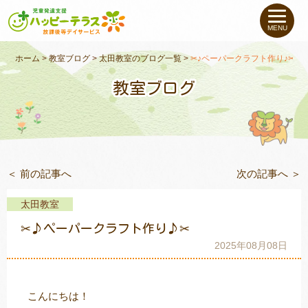
私たちについて
MENU
未就学のお子さま
（０〜６才）
ホーム
>
教室ブログ
>
太田教室のブログ一覧
>
✂♪ペーパークラフト作り♪✂
教室ブログ
小学生〜高校生の
お子さま
支援事例
＜ 前の記事へ
次の記事へ ＞
お役立ちコラム
太田教室
教室一覧
✂♪ペーパークラフト作り♪✂
2025年08月08日
ご利用について
こんにちは！