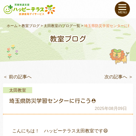
私たちについて
MENU
未就学のお子さま
（０〜６才）
ホーム
>
教室ブログ
>
太田教室のブログ一覧
>
埼玉県防災学習センターに行こ
教室ブログ
小学生〜高校生の
お子さま
支援事例
＜ 前の記事へ
次の記事へ ＞
お役立ちコラム
太田教室
教室一覧
埼玉県防災学習センターに行こう⛑
2025年08月09日
ご利用について
こんにちは！ ハッピーテラス太田教室です😄