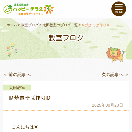
私たちについて
MENU
未就学のお子さま
（０〜６才）
ホーム
>
教室ブログ
>
太田教室のブログ一覧
>
🥢焼きそば作り🥢
教室ブログ
小学生〜高校生の
お子さま
支援事例
＜ 前の記事へ
次の記事へ ＞
お役立ちコラム
太田教室
教室一覧
🥢焼きそば作り🥢
2025年08月23日
ご利用について
こんにちは☀