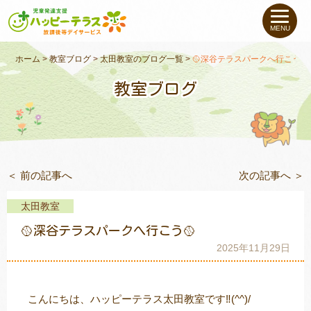
私たちについて
MENU
未就学のお子さま
（０〜６才）
ホーム
>
教室ブログ
>
太田教室のブログ一覧
>
🥎深谷テラスパークへ行こう🥎
教室ブログ
小学生〜高校生の
お子さま
支援事例
＜ 前の記事へ
次の記事へ ＞
お役立ちコラム
太田教室
教室一覧
🥎深谷テラスパークへ行こう🥎
2025年11月29日
ご利用について
こんにちは、ハッピーテラス太田教室です‼(^^)/