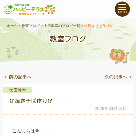
私たちについて
MENU
未就学のお子さま
（０〜６才）
ホーム
>
教室ブログ
>
太田教室のブログ一覧
>
🥢焼きそば作り🥢
教室ブログ
小学生〜高校生の
お子さま
支援事例
＜ 前の記事へ
次の記事へ ＞
お役立ちコラム
太田教室
教室一覧
🥢焼きそば作り🥢
2026年01月12日
ご利用について
こんにちは🍀