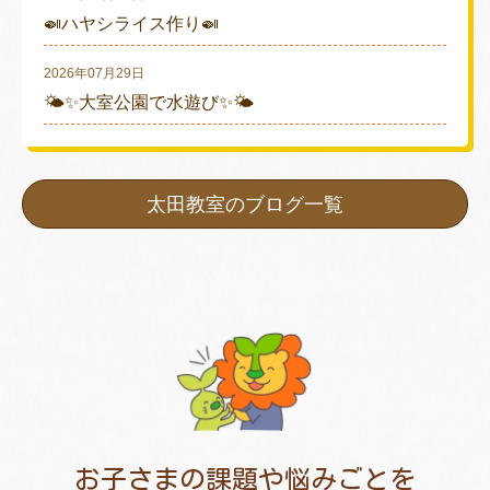
🍛ハヤシライス作り🍛
2026年07月29日
🌤✨大室公園で水遊び✨🌤
太田教室のブログ一覧
お子さまの課題や悩みごとを