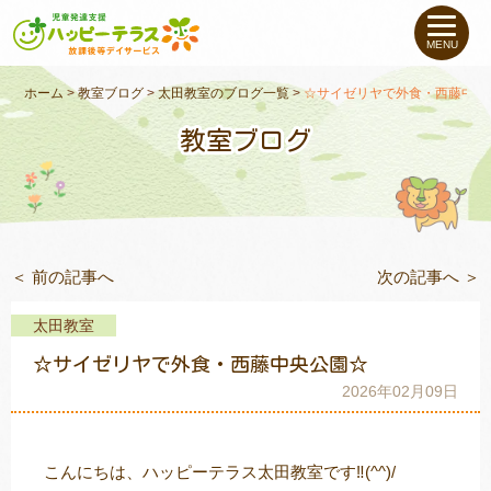
私たちについて
MENU
未就学のお子さま
（０〜６才）
ホーム
>
教室ブログ
>
太田教室のブログ一覧
>
☆サイゼリヤで外食・西藤中央
教室ブログ
小学生〜高校生の
お子さま
支援事例
＜ 前の記事へ
次の記事へ ＞
お役立ちコラム
太田教室
教室一覧
☆サイゼリヤで外食・西藤中央公園☆
2026年02月09日
ご利用について
こんにちは、ハッピーテラス太田教室です‼(^^)/