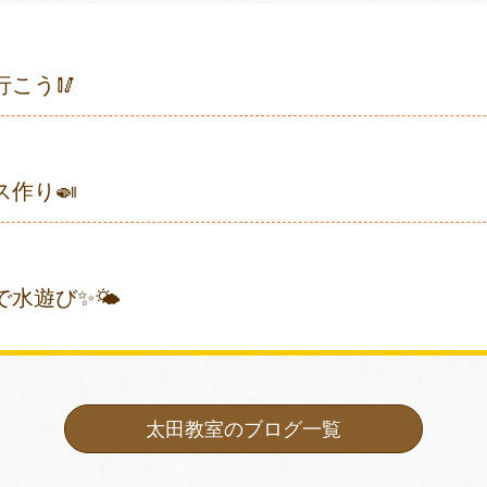
行こう🥢
ス作り🍛
で水遊び✨🌤
太田教室のブログ一覧