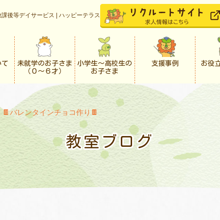
課後等デイサービス | ハッピーテラス
いて
未就学のお子さま
小学生〜高校生の
支援事例
お役
（０〜６才）
お子さま
>
🍫バレンタインチョコ作り🍫
教室ブログ