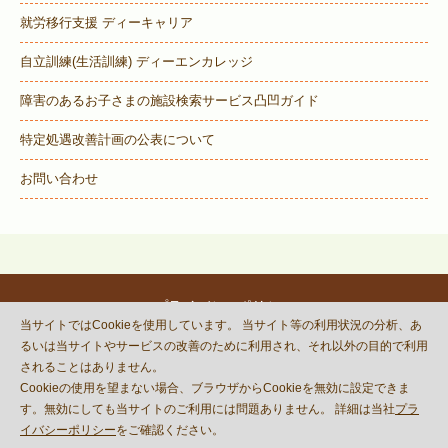
就労移行支援 ディーキャリア
自立訓練(生活訓練) ディーエンカレッジ
障害のあるお子さまの施設検索サービス
凸凹ガイド
特定処遇改善計画の公表について
お問い合わせ
プライバシーポリシー
当サイトではCookieを使用しています。 当サイト等の利用状況の分析、あ
© DECOBOCO BASE Co.,Ltd.
るいは当サイトやサービスの改善のために利用され、それ以外の目的で利用
This site is protected by reCAPTCHA
されることはありません。
and the Google
Privacy Policy
Cookieの使用を望まない場合、ブラウザからCookieを無効に設定できま
and
Terms of Service
apply.
す。無効にしても当サイトのご利用には問題ありません。 詳細は当社
プラ
イバシーポリシー
をご確認ください。