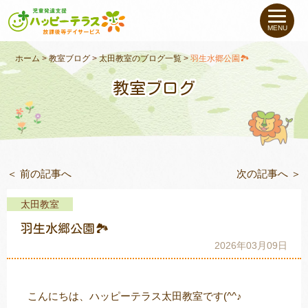
私たちについて
MENU
未就学のお子さま
（０〜６才）
ホーム
>
教室ブログ
>
太田教室のブログ一覧
>
羽生水郷公園🏞
教室ブログ
小学生〜高校生の
お子さま
支援事例
＜ 前の記事へ
次の記事へ ＞
お役立ちコラム
太田教室
教室一覧
羽生水郷公園🏞
2026年03月09日
ご利用について
こんにちは、ハッピーテラス太田教室です(^^♪