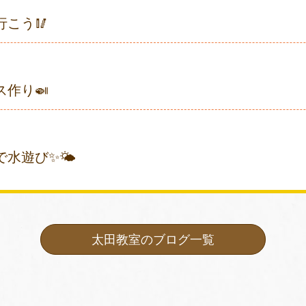
行こう🥢
ス作り🍛
で水遊び✨🌤
太田教室のブログ一覧