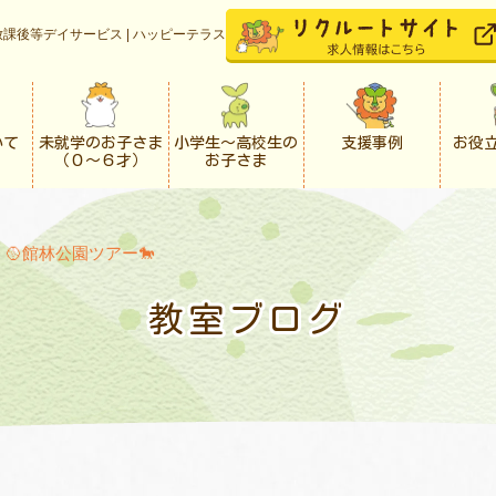
課後等デイサービス | ハッピーテラス
いて
未就学のお子さま
小学生〜高校生の
支援事例
お役
（０〜６才）
お子さま
>
🥎館林公園ツアー🐎
教室ブログ