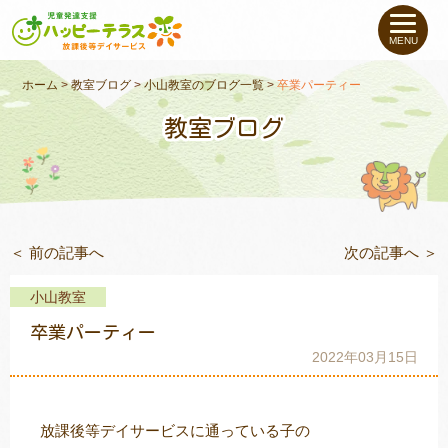
私たちについて
MENU
未就学のお子さま
（０〜６才）
ホーム
>
教室ブログ
>
小山教室のブログ一覧
>
卒業パーティー
教室ブログ
小学生〜高校生の
お子さま
支援事例
＜ 前の記事へ
次の記事へ ＞
お役立ちコラム
小山教室
教室一覧
卒業パーティー
2022年03月15日
ご利用について
放課後等デイサービスに通っている子の