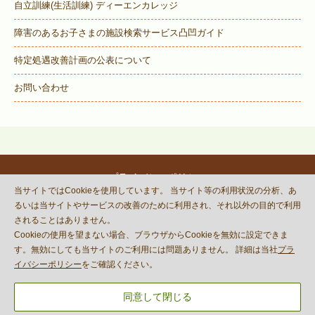
自立訓練(生活訓練) ディーエンカレッジ
障害のあるお子さまの施設検索サービス
凸凹ガイド
特定処遇改善計画の公表について
お問い合わせ
プライバシーポリシー
当サイトではCookieを使用しています。 当サイト等の利用状況の分析、あ
© DECOBOCO BASE Co.,Ltd.
るいは当サイトやサービスの改善のために利用され、それ以外の目的で利用
This site is protected by reCAPTCHA
されることはありません。
and the Google
Privacy Policy
Cookieの使用を望まない場合、ブラウザからCookieを無効に設定できま
and
Terms of Service
apply.
す。無効にしても当サイトのご利用には問題ありません。 詳細は当社
プラ
イバシーポリシー
をご確認ください。
同意して閉じる