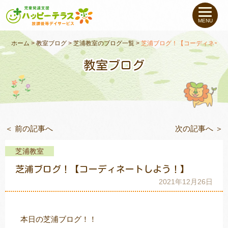
私たちについて
MENU
未就学のお子さま
（０〜６才）
ホーム
>
教室ブログ
>
芝浦教室のブログ一覧
>
芝浦ブログ！【コーディネート
教室ブログ
小学生〜高校生の
お子さま
支援事例
＜ 前の記事へ
次の記事へ ＞
お役立ちコラム
芝浦教室
教室一覧
芝浦ブログ！【コーディネートしよう！】
2021年12月26日
ご利用について
本日の芝浦ブログ！！