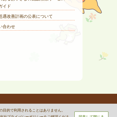
ガイド
処遇改善計画の公表について
い合わせ
rvice
apply.
外の目的で利用されることはありません。
は当社
プライバシーポリシー
をご確認くださ
同意して閉じる