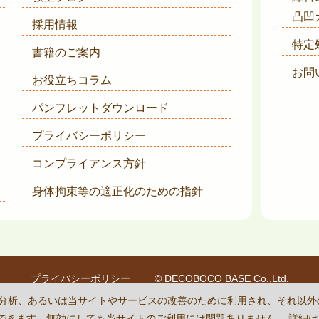
凸凹
採用情報
特定
書籍のご案内
お問
お役立ちコラム
パンフレットダウンロード
プライバシーポリシー
コンプライアンス方針
身体拘束等の適正化のための指針
プライバシーポリシー
© DECOBOCO BASE Co.,Ltd.
is protected by reCAPTCHA
and the Google
Privacy Policy
and
Terms of Se
状況の分析、あるいは当サイトやサービスの改善のために利用され、それ以
に設定できます。無効にしても当サイトのご利用には問題ありません。 詳細