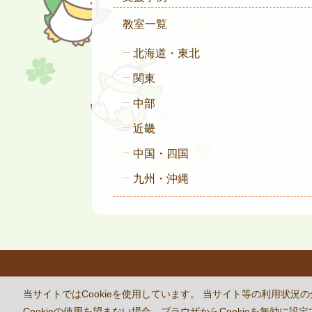
教室一覧
北海道・東北
関東
中部
近畿
中国・四国
九州・沖縄
This site 
当サイトではCookieを使用しています。 当サイト等の利用
Cookieの使用を望まない場合、ブラウザからCookieを無効