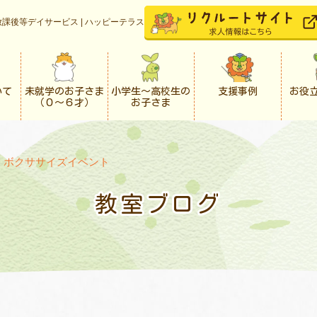
課後等デイサービス | ハッピーテラス
いて
未就学のお子さま
小学生〜高校生の
支援事例
お役
（０〜６才）
お子さま
>
ボクササイズイベント
教室ブログ