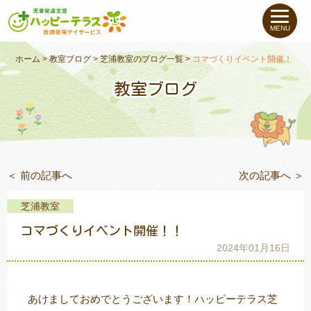
私たちについて
MENU
未就学のお子さま
（０〜６才）
ホーム
>
教室ブログ
>
芝浦教室のブログ一覧
>
コマづくりイベント開催！！
教室ブログ
小学生〜高校生の
お子さま
支援事例
＜ 前の記事へ
次の記事へ ＞
お役立ちコラム
芝浦教室
教室一覧
コマづくりイベント開催！！
2024年01月16日
ご利用について
あけましておめでとうございます！ハッピーテラス芝