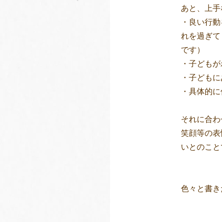
あと、上手
・良い行動
れを過ぎて
です）
・子どもが
・子どもに
・具体的に
それに合わ
笑顔等の表
いとのこと
色々と書き