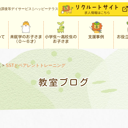
課後等デイサービス | ハッピーテラス
いて
未就学のお子さま
小学生〜高校生の
支援事例
お役
（０〜６才）
お子さま
覧
>
SSTとペアレントトレーニング
教室ブログ