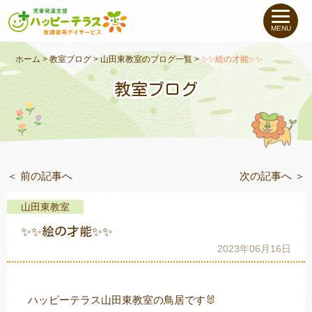
私たちについて
MENU
未就学のお子さま
（０〜６才）
ホーム
>
教室ブログ
>
山田東教室のブログ一覧
>
✨✨絵の才能✨✨
教室ブログ
小学生〜高校生の
お子さま
支援事例
＜ 前の記事へ
次の記事へ ＞
お役立ちコラム
山田東教室
教室一覧
✨✨絵の才能✨✨
2023年06月16日
ご利用について
ハッピーテラス山田東教室の鳥居です🐰