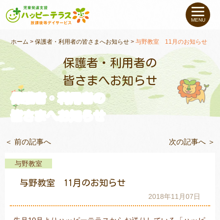
私たちについて
MENU
未就学のお子さま
（０〜６才）
ホーム
>
保護者・利用者の皆さまへお知らせ
>
与野教室 11月のお知らせ
保護者・利用者の
小学生〜高校生の
お子さま
皆さまへお知らせ
保護者・利用者の
支援事例
皆さまへお知らせ
お役立ちコラム
＜ 前の記事へ
次の記事へ ＞
教室一覧
与野教室
与野教室 11月のお知らせ
ご利用について
2018年11月07日