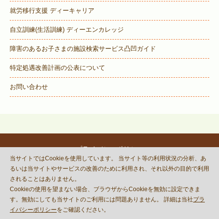
就労移行支援 ディーキャリア
自立訓練(生活訓練) ディーエンカレッジ
障害のあるお子さまの施設検索サービス
凸凹ガイド
特定処遇改善計画の公表について
お問い合わせ
プライバシーポリシー
当サイトではCookieを使用しています。 当サイト等の利用状況の分析、あ
© DECOBOCO BASE Co.,Ltd.
るいは当サイトやサービスの改善のために利用され、それ以外の目的で利用
This site is protected by reCAPTCHA
されることはありません。
and the Google
Privacy Policy
Cookieの使用を望まない場合、ブラウザからCookieを無効に設定できま
and
Terms of Service
apply.
す。無効にしても当サイトのご利用には問題ありません。 詳細は当社
プラ
イバシーポリシー
をご確認ください。