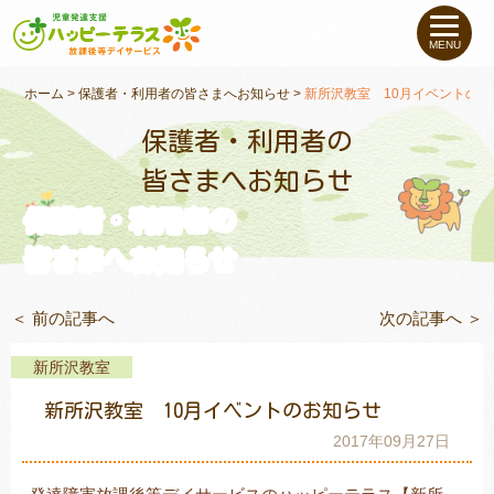
私たちについて
MENU
未就学のお子さま
（０〜６才）
ホーム
>
保護者・利用者の皆さまへお知らせ
>
新所沢教室 10月イベントの
保護者・利用者の
小学生〜高校生の
お子さま
皆さまへお知らせ
保護者・利用者の
支援事例
皆さまへお知らせ
お役立ちコラム
＜ 前の記事へ
次の記事へ ＞
教室一覧
新所沢教室
新所沢教室 10月イベントのお知らせ
ご利用について
2017年09月27日