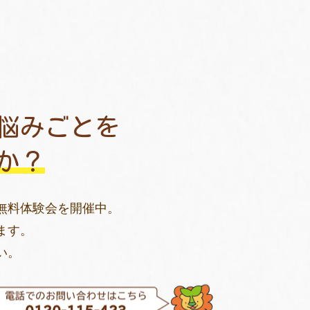
悩みごとを
か？
無料体験会を開催中。
ます。
い。