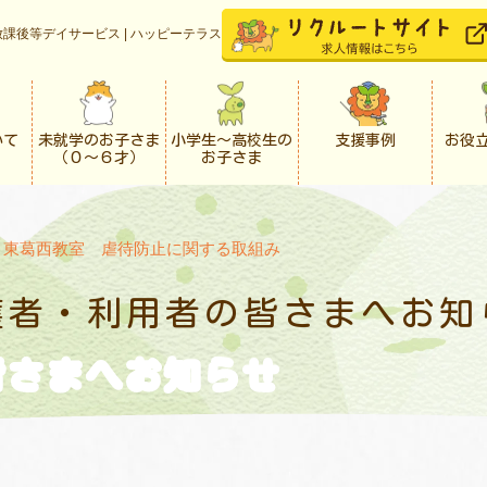
課後等デイサービス | ハッピーテラス
いて
未就学のお子さま
小学生〜高校生の
支援事例
お役
（０〜６才）
お子さま
>
東葛西教室 虐待防止に関する取組み
護者・利用者の
皆さまへお知
皆さまへお知らせ