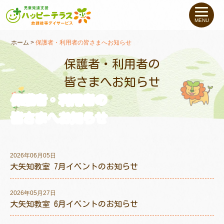
私たちについて
MENU
未就学のお子さま
（０〜６才）
ホーム
>
保護者・利用者の皆さまへお知らせ
保護者・利用者の
小学生〜高校生の
お子さま
皆さまへお知らせ
保護者・利用者の
支援事例
皆さまへお知らせ
お役立ちコラム
2026年06月05日
教室一覧
大矢知教室 7月イベントのお知らせ
2026年05月27日
ご利用について
大矢知教室 6月イベントのお知らせ