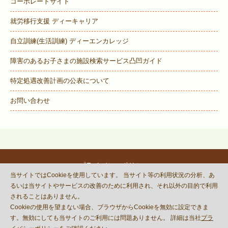
コーポレートサイト
就労移行支援 ディーキャリア
自立訓練(生活訓練) ディーエンカレッジ
障害のあるお子さまの施設検索サービス
凸凹ガイド
特定処遇改善計画の公表について
お問い合わせ
プライバシーポリシー
当サイトではCookieを使用しています。 当サイト等の利用状況の分析、あ
© DECOBOCO BASE Co.,Ltd.
るいは当サイトやサービスの改善のために利用され、それ以外の目的で利用
This site is protected by reCAPTCHA
されることはありません。
and the Google
Privacy Policy
Cookieの使用を望まない場合、ブラウザからCookieを無効に設定できま
and
Terms of Service
apply.
す。無効にしても当サイトのご利用には問題ありません。 詳細は当社
プラ