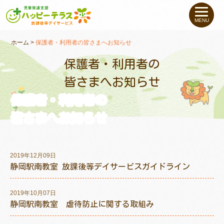
私たちについて
MENU
未就学のお子さま
（０〜６才）
ホーム
>
保護者・利用者の皆さまへお知らせ
保護者・利用者の
小学生〜高校生の
お子さま
皆さまへお知らせ
保護者・利用者の
支援事例
皆さまへお知らせ
お役立ちコラム
2019年12月09日
教室一覧
静岡駅南教室 放課後等デイサービスガイドライン
2019年10月07日
ご利用について
静岡駅南教室 虐待防止に関する取組み