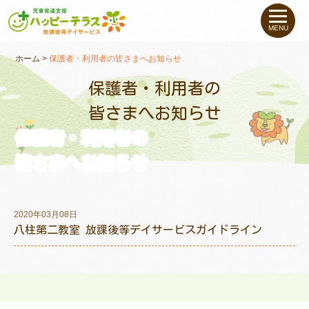
私たちについて
MENU
未就学のお子さま
（０〜６才）
ホーム
>
保護者・利用者の皆さまへお知らせ
保護者・利用者の
小学生〜高校生の
お子さま
皆さまへお知らせ
保護者・利用者の
支援事例
皆さまへお知らせ
お役立ちコラム
2020年03月08日
教室一覧
八柱第二教室 放課後等デイサービスガイドライン
ご利用について