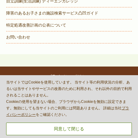
自立訓練(生活訓練) ディーエンカレッジ
障害のあるお子さまの施設検索サービス
凸凹ガイド
特定処遇改善計画の公表について
お問い合わせ
プライバシーポリシー
当サイトではCookieを使用しています。 当サイト等の利用状況の分析、あ
© DECOBOCO BASE Co.,Ltd.
るいは当サイトやサービスの改善のために利用され、それ以外の目的で利用
This site is protected by reCAPTCHA
されることはありません。
and the Google
Privacy Policy
Cookieの使用を望まない場合、ブラウザからCookieを無効に設定できま
and
Terms of Service
apply.
す。無効にしても当サイトのご利用には問題ありません。 詳細は当社
プラ
イバシーポリシー
をご確認ください。
同意して閉じる