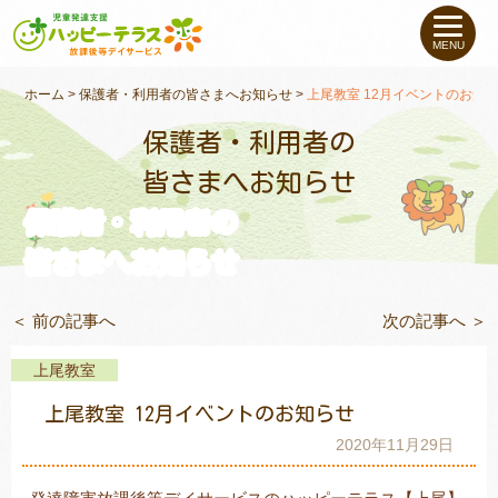
私たちについて
MENU
未就学のお子さま
（０〜６才）
ホーム
>
保護者・利用者の皆さまへお知らせ
>
上尾教室 12月イベントのお知
保護者・利用者の
小学生〜高校生の
お子さま
皆さまへお知らせ
保護者・利用者の
支援事例
皆さまへお知らせ
お役立ちコラム
＜ 前の記事へ
次の記事へ ＞
教室一覧
上尾教室
上尾教室 12月イベントのお知らせ
ご利用について
2020年11月29日