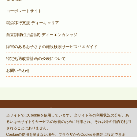
コーポレートサイト
就労移行支援 ディーキャリア
自立訓練(生活訓練) ディーエンカレッジ
障害のあるお子さまの施設検索サービス
凸凹ガイド
特定処遇改善計画の公表について
お問い合わせ
プライバシーポリシー
当サイトではCookieを使用しています。 当サイト等の利用状況の分析、あ
© DECOBOCO BASE Co.,Ltd.
るいは当サイトやサービスの改善のために利用され、それ以外の目的で利用
This site is protected by reCAPTCHA
されることはありません。
and the Google
Privacy Policy
Cookieの使用を望まない場合、ブラウザからCookieを無効に設定できま
and
Terms of Service
apply.