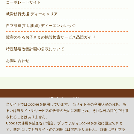
コーポレートサイト
就労移行支援 ディーキャリア
自立訓練(生活訓練) ディーエンカレッジ
障害のあるお子さまの施設検索サービス
凸凹ガイド
特定処遇改善計画の公表について
お問い合わせ
プライバシーポリシー
当サイトではCookieを使用しています。 当サイト等の利用状況の分析、あ
© DECOBOCO BASE Co.,Ltd.
るいは当サイトやサービスの改善のために利用され、それ以外の目的で利用
This site is protected by reCAPTCHA
されることはありません。
and the Google
Privacy Policy
Cookieの使用を望まない場合、ブラウザからCookieを無効に設定できま
and
Terms of Service
apply.
す。無効にしても当サイトのご利用には問題ありません。 詳細は当社
プラ