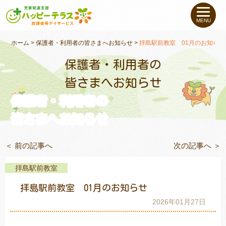
私たちについて
MENU
未就学のお子さま
（０〜６才）
ホーム
>
保護者・利用者の皆さまへお知らせ
>
拝島駅前教室 01月のお知らせ
保護者・利用者の
小学生〜高校生の
お子さま
皆さまへお知らせ
保護者・利用者の
支援事例
皆さまへお知らせ
お役立ちコラム
＜ 前の記事へ
次の記事へ ＞
教室一覧
拝島駅前教室
拝島駅前教室 01月のお知らせ
ご利用について
2026年01月27日