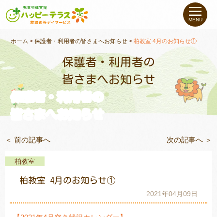
私たちについて
MENU
未就学のお子さま
（０〜６才）
ホーム
>
保護者・利用者の皆さまへお知らせ
>
柏教室 4月のお知らせ①
保護者・利用者の
小学生〜高校生の
お子さま
皆さまへお知らせ
保護者・利用者の
支援事例
皆さまへお知らせ
お役立ちコラム
＜ 前の記事へ
次の記事へ ＞
教室一覧
柏教室
柏教室 4月のお知らせ①
ご利用について
2021年04月09日