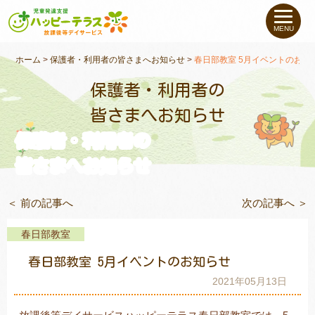
私たちについて
MENU
未就学のお子さま
（０〜６才）
ホーム
>
保護者・利用者の皆さまへお知らせ
>
春日部教室 5月イベントのお知
保護者・利用者の
小学生〜高校生の
お子さま
皆さまへお知らせ
保護者・利用者の
支援事例
皆さまへお知らせ
お役立ちコラム
＜ 前の記事へ
次の記事へ ＞
教室一覧
春日部教室
春日部教室 5月イベントのお知らせ
ご利用について
2021年05月13日