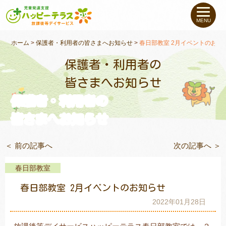
私たちについて
MENU
未就学のお子さま
（０〜６才）
ホーム
>
保護者・利用者の皆さまへお知らせ
>
春日部教室 2月イベントのお知
保護者・利用者の
小学生〜高校生の
お子さま
皆さまへお知らせ
保護者・利用者の
支援事例
皆さまへお知らせ
お役立ちコラム
＜ 前の記事へ
次の記事へ ＞
教室一覧
春日部教室
春日部教室 2月イベントのお知らせ
ご利用について
2022年01月28日