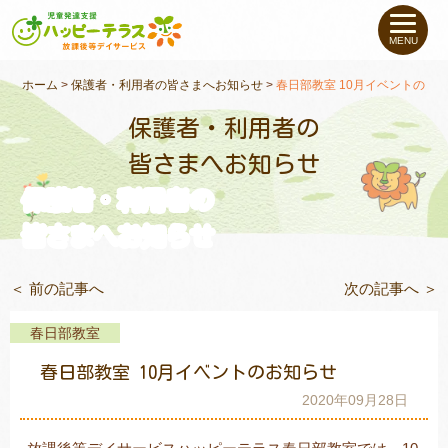
私たちについて
MENU
未就学のお子さま
（０〜６才）
ホーム
>
保護者・利用者の皆さまへお知らせ
>
春日部教室 10月イベントのお
保護者・利用者の
小学生〜高校生の
お子さま
皆さまへお知らせ
保護者・利用者の
支援事例
皆さまへお知らせ
お役立ちコラム
＜ 前の記事へ
次の記事へ ＞
教室一覧
春日部教室
春日部教室 10月イベントのお知らせ
ご利用について
2020年09月28日