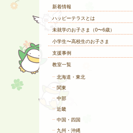
新着情報
ハッピーテラスとは
未就学のお子さま
（0〜6歳）
小学生〜高校生のお子さま
支援事例
教室一覧
北海道・東北
関東
中部
近畿
中国・四国
九州・沖縄