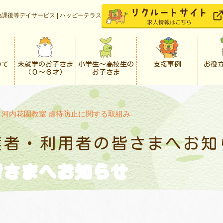
課後等デイサービス | ハッピーテラス
いて
未就学のお子さま
小学生〜高校生の
支援事例
お役
（０〜６才）
お子さま
>
河内花園教室 虐待防止に関する取組み
護者・利用者の
皆さまへお知
皆さまへお知らせ