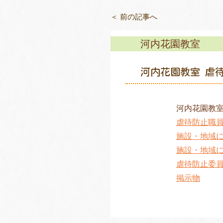
＜ 前の記事へ
河内花園教室
河内花園教室 虐
河内花園教
虐待防止職
施設・地域
施設・地域
虐待防止委
掲示物