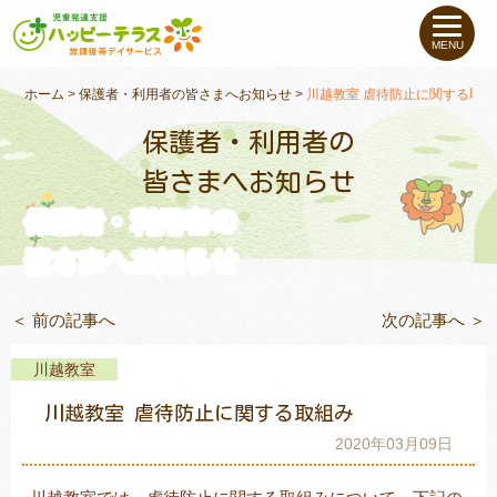
私たちについて
MENU
未就学のお子さま
（０〜６才）
ホーム
>
保護者・利用者の皆さまへお知らせ
>
川越教室 虐待防止に関する取組
保護者・利用者の
小学生〜高校生の
お子さま
皆さまへお知らせ
保護者・利用者の
支援事例
皆さまへお知らせ
お役立ちコラム
＜ 前の記事へ
次の記事へ ＞
教室一覧
川越教室
川越教室 虐待防止に関する取組み
ご利用について
2020年03月09日