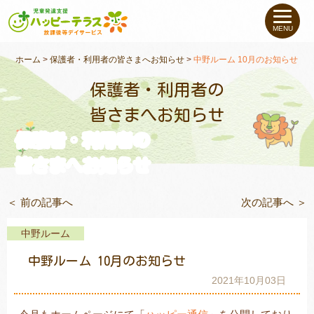
私たちについて
MENU
未就学のお子さま
（０〜６才）
ホーム
>
保護者・利用者の皆さまへお知らせ
>
中野ルーム 10月のお知らせ
保護者・利用者の
小学生〜高校生の
お子さま
皆さまへお知らせ
保護者・利用者の
支援事例
皆さまへお知らせ
お役立ちコラム
＜ 前の記事へ
次の記事へ ＞
教室一覧
中野ルーム
中野ルーム 10月のお知らせ
ご利用について
2021年10月03日