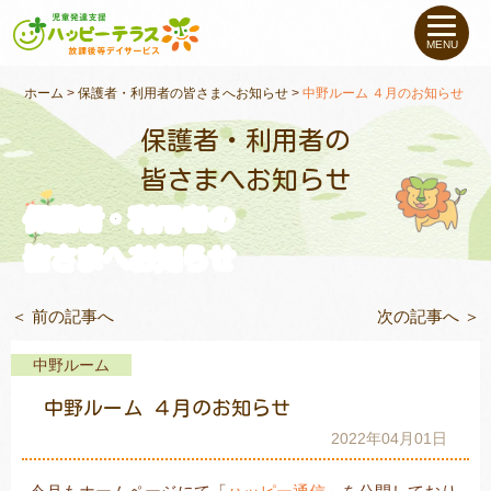
私たちについて
MENU
未就学のお子さま
（０〜６才）
ホーム
>
保護者・利用者の皆さまへお知らせ
>
中野ルーム ４月のお知らせ
保護者・利用者の
小学生〜高校生の
お子さま
皆さまへお知らせ
保護者・利用者の
支援事例
皆さまへお知らせ
お役立ちコラム
＜ 前の記事へ
次の記事へ ＞
教室一覧
中野ルーム
中野ルーム ４月のお知らせ
ご利用について
2022年04月01日