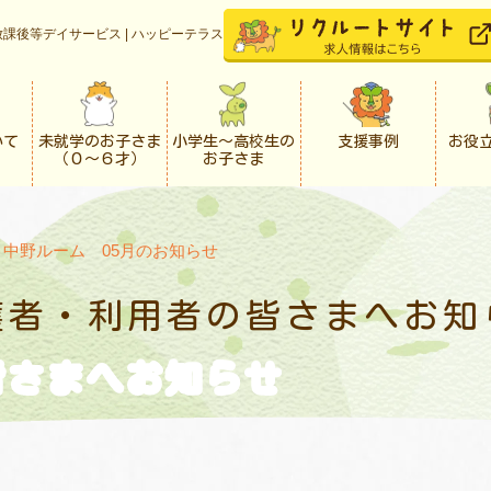
課後等デイサービス | ハッピーテラス
いて
未就学のお子さま
小学生〜高校生の
支援事例
お役
（０〜６才）
お子さま
>
中野ルーム 05月のお知らせ
護者・利用者の
皆さまへお知
皆さまへお知らせ