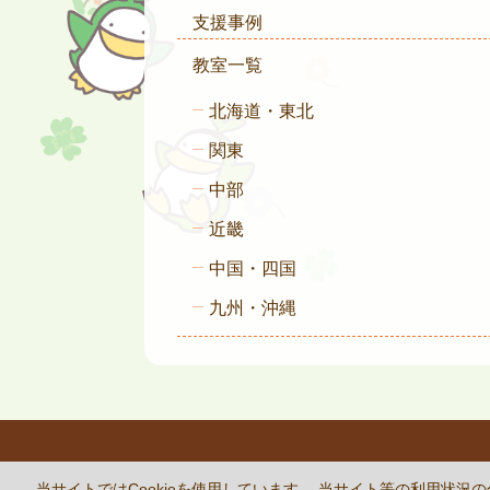
支援事例
教室一覧
北海道・東北
関東
中部
近畿
中国・四国
九州・沖縄
This site 
当サイトではCookieを使用しています。 当サイト等の利用