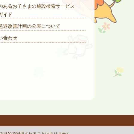
のあるお子さまの施設検索サービス
ガイド
処遇改善計画の公表について
い合わせ
rvice
apply.
外の目的で利用されることはありません。