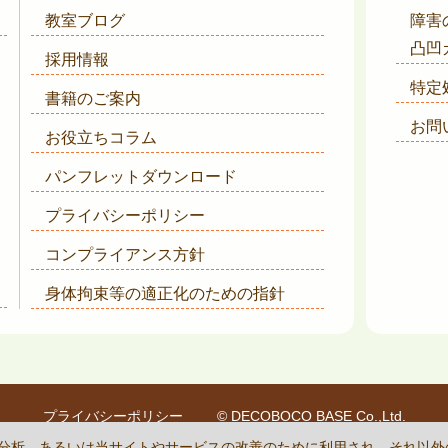
教室ブログ
障害
凸凹
採用情報
特定
書籍のご案内
お問
お役立ちコラム
パンフレットダウンロード
プライバシーポリシー
コンプライアンス方針
身体拘束等の適正化のための指針
プライバシーポリシー
© DECOBOCO BASE Co.,Ltd.
is protected by reCAPTCHA
and the Google
Privacy Policy
and
Terms of Se
状況の分析、あるいは当サイトやサービスの改善のために利用され、それ以