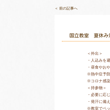
＜ 前の記事へ
国立教室 夏休み
＜外出＞
・人込みを
・昼食やお
※熱中症予防
※コロナ感
＜持参物＞
・必要に応
・発汗に備
※教室でペ