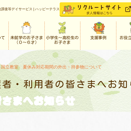
課後等デイサービス | ハッピーテラス
いて
未就学のお子さま
小学生〜高校生の
支援事例
お役
（０〜６才）
お子さま
>
国立教室 夏休み対応期間の外出・持参物について
護者・利用者の
皆さまへお知
皆さまへお知らせ